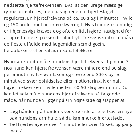
nedsætte hjertefrekvensen. Dvs. at den uregelmæssige
rytme accepteres, men hastigheden af hjerteslaget
reguleres. En hjertefrekvens på ca. 80 slag i minuttet i hvile
og 150 under motion er ønskværdigt. Hvis hunden samtidig
er i hjertesvigt kræves dog ofte en lidt højere hastighed for
at opretholde et passende blodtryk. Frekvenskontrol opnås i
de fleste tilfælde med lægemidler som digoxin,
betablokkere eller kalcium-kanalblokkere.
Hvordan kan du måle hundens hjertefrekvens i hjemmet?
Hos hund kan hjertefrekvensen være mindre end 30 slag
per minut i hvile/søvn fasen og større end 300 slag per
minut ved svær ophidselse eller motionering. Normalt
ligger frekvensen i hvile mellem 60-90 slag per minut. Du
kan let selv måle hundens hjertefrekvens på følgende
måde, når hunden ligger på sin højre side og slapper af:
Læg hånden på hundens venstre side af brystkassen lige
bag hundens armhule, så du kan mærke hjertestødet
Tæl hjerteslagene over 1 minut eller over 15 sek. og gang
med 4.