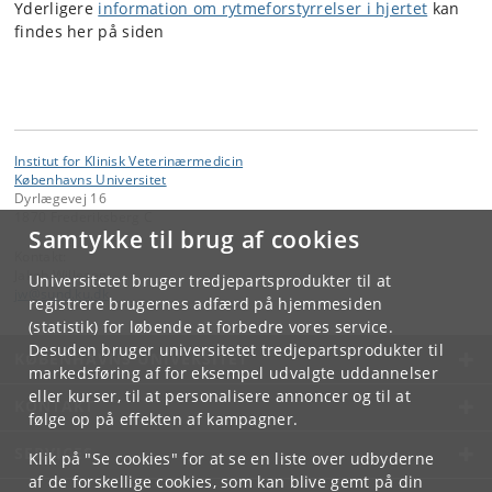
Yderligere
information om rytmeforstyrrelser i hjertet
kan
findes her på siden
Institut for Klinisk Veterinærmedicin
Københavns Universitet
Dyrlægevej 16
1870 Frederiksberg C
Samtykke til brug af cookies
Kontakt:
Jakob Willesen
Universitetet bruger tredjepartsprodukter til at
jw
@
sund
.
ku
.
dk
registrere brugernes adfærd på hjemmesiden
(statistik) for løbende at forbedre vores service.
Desuden bruger universitetet tredjepartsprodukter til
KØBENHAVNS UNIVERSITET
markedsføring af for eksempel udvalgte uddannelser
eller kurser, til at personalisere annoncer og til at
KONTAKT
følge op på effekten af kampagner.
SERVICES
Klik på "Se cookies" for at se en liste over udbyderne
af de forskellige cookies, som kan blive gemt på din