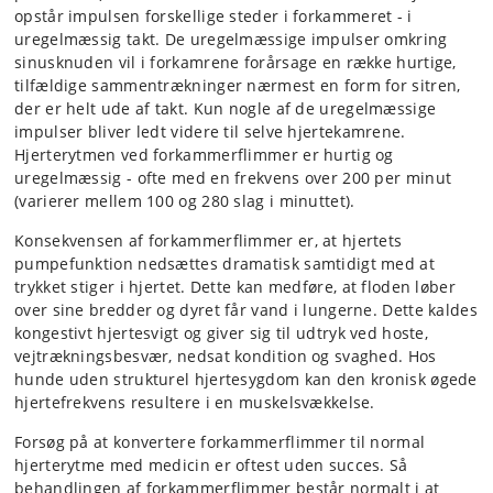
opstår impulsen forskellige steder i forkammeret - i
uregelmæssig takt. De uregelmæssige impulser omkring
sinusknuden vil i forkamrene forårsage en række hurtige,
tilfældige sammentrækninger nærmest en form for sitren,
der er helt ude af takt. Kun nogle af de uregelmæssige
impulser bliver ledt videre til selve hjertekamrene.
Hjerterytmen ved forkammerflimmer er hurtig og
uregelmæssig - ofte med en frekvens over 200 per minut
(varierer mellem 100 og 280 slag i minuttet).
Konsekvensen af forkammerflimmer er, at hjertets
pumpefunktion nedsættes dramatisk samtidigt med at
trykket stiger i hjertet. Dette kan medføre, at floden løber
over sine bredder og dyret får vand i lungerne. Dette kaldes
kongestivt hjertesvigt og giver sig til udtryk ved hoste,
vejtrækningsbesvær, nedsat kondition og svaghed. Hos
hunde uden strukturel hjertesygdom kan den kronisk øgede
hjertefrekvens resultere i en muskelsvækkelse.
Forsøg på at konvertere forkammerflimmer til normal
hjerterytme med medicin er oftest uden succes. Så
behandlingen af forkammerflimmer består normalt i at