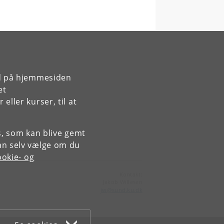
rd på hjemmesiden
et
ller kurser, til at
es, som kan blive gemt
an selv vælge om du
okie- og
Kontakt:
Jakob Willesen
jw
@
sund
.
ku
.
dk