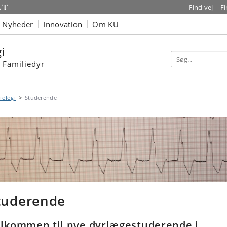
Find vej
F
Nyheder
Innovation
Om KU
i
r Familiedyr
iologi
Studerende
tuderende
lkommen til nye dyrlægestuderende i