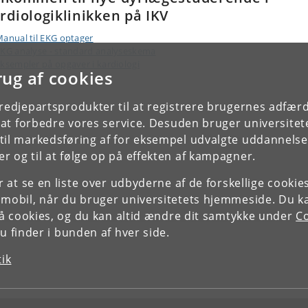
rdiologiklinikken på IKV
anual til EKG optager
KG analyse - standard analyseskema
ksempler på opgaver i kardiologi
rug af cookies
tredjepartsprodukter til at registrere brugernes adfæ
e at forbedre vores service. Desuden bruger universitet
il markedsføring af for eksempel udvalgte uddannelser e
r og til at følge op på effekten af kampagner.
or at se en liste over udbyderne af de forskellige cooki
 mobil, når du bruger universitetets hjemmeside. Du k
slå cookies, og du kan altid ændre dit samtykke under
Co
 finder i bunden af hver side.
tik