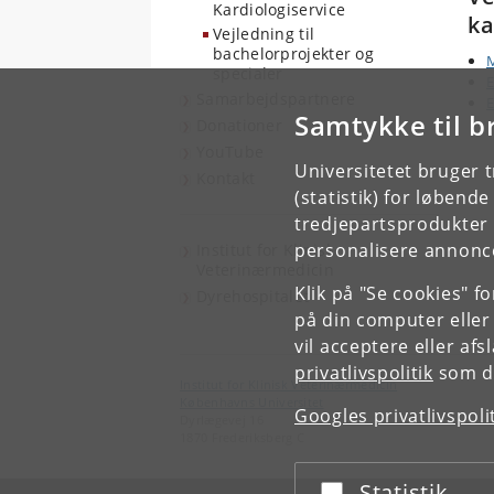
Kardiologiservice
ka
Vejledning til
bachelorprojekter og
M
specialer
E
Samarbejdspartnere
E
Samtykke til b
Donationer
YouTube
Universitetet bruger 
Kontakt
(statistik) for løbend
tredjepartsprodukter t
personalisere annonce
Institut for Klinisk
Veterinærmedicin
Klik på "Se cookies" f
Dyrehospitalet
på din computer eller
vil acceptere eller af
privatlivspolitik
som du
Institut for Klinisk Veterinærmedicin
Københavns Universitet
Googles privatlivspoli
Dyrlægevej 16
1870 Frederiksberg C
Statistik
Acceptér eller afslå