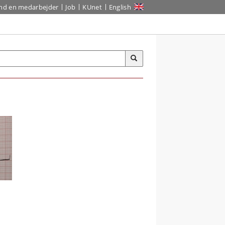
ind en medarbejder
Job
KUnet
English