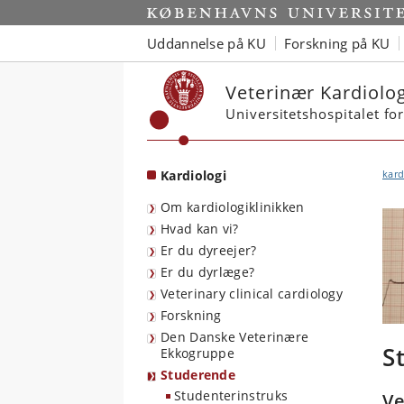
Start
Uddannelse på KU
Forskning på KU
Veterinær Kardiolog
Universitetshospitalet fo
Kardiologi
kard
Om kardiologiklinikken
Hvad kan vi?
Er du dyreejer?
Er du dyrlæge?
Veterinary clinical cardiology
Forskning
Den Danske Veterinære
S
Ekkogruppe
Studerende
Studenterinstruks
Ve