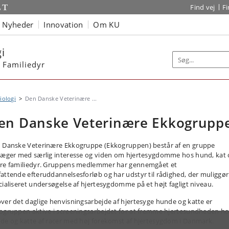
Find vej
F
Nyheder
Innovation
Om KU
i
r Familiedyr
iologi
Den Danske Veterinære ...
en Danske Veterinære Ekkogrupp
 Danske Veterinære Ekkogruppe (Ekkogruppen) består af en gruppe
læger med særlig interesse og viden om hjertesygdomme hos hund, kat 
re familiedyr. Gruppens medlemmer har gennemgået et
attende efteruddannelsesforløb og har udstyr til rådighed, der muliggør
cialiseret undersøgelse af hjertesygdomme på et højt fagligt niveau.
ver det daglige henvisningsarbejde af hjertesyge hunde og katte er
ogruppen aktive i screeningsarbejdet for at fremme hjertesundheden h
de og katte af racer med høj forekomst af hjertesygdom i Danmark.