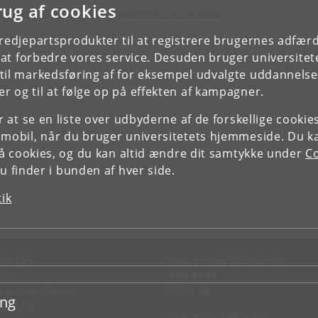
rug af cookies
kan finde Ekko-gruppens medlemmer her fra siden
tredjepartsprodukter til at registrere brugernes adfæ
e at forbedre vores service. Desuden bruger universitet
il markedsføring af for eksempel udvalgte uddannelser e
r og til at følge op på effekten af kampagner.
or at se en liste over udbyderne af de forskellige cooki
 mobil, når du bruger universitetets hjemmeside. Du k
slå cookies, og du kan altid ændre dit samtykke under
Co
 finder i bunden af hver side.
tik
NTAKT
FOR STUDERENDE OG
ANSATTE
d vej
KUnet
d en medarbejder
ing
takt KU
JOB OG KARRIERE