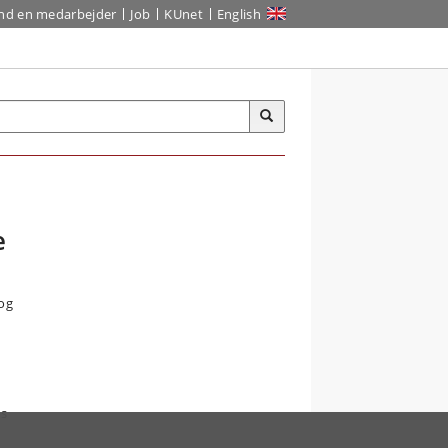
ind en medarbejder
Job
KUnet
English
e
og
os