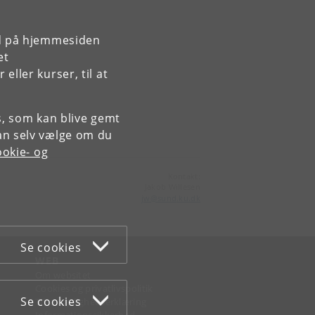
rd på hjemmesiden
et
ller kurser, til at
es, som kan blive gemt
an selv vælge om du
okie- og
Kontakt:
Jakob Willesen
jw
@
sund
.
ku
.
dk
Se cookies
WEB
Om websitet
Cookies og privatlivspolitik
Se cookies
Tilgængelighedserklæring